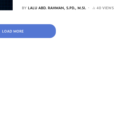
BY
LALU ABD. RAHMAN, S.PD., M.SI.
40 VIEWS
LOAD MORE