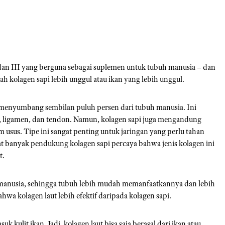
, dan III yang berguna sebagai suplemen untuk tubuh manusia – dan
 kolagen sapi lebih unggul atau ikan yang lebih unggul.
 menyumbang sembilan puluh persen dari tubuh manusia. Ini
t, ligamen, dan tendon. Namun, kolagen sapi juga mengandung
m usus. Tipe ini sangat penting untuk jaringan yang perlu tahan
t banyak pendukung kolagen sapi percaya bahwa jenis kolagen ini
t.
manusia, sehingga tubuh lebih mudah memanfaatkannya dan lebih
a kolagen laut lebih efektif daripada kolagen sapi.
uk kulit ikan. Jadi, kolagen laut bisa saja berasal dari ikan atau