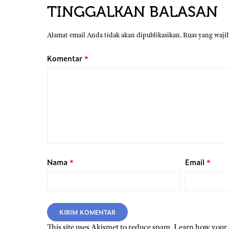
TINGGALKAN BALASAN
Alamat email Anda tidak akan dipublikasikan.
Ruas yang waji
Komentar
*
Nama
*
Email
*
This site uses Akismet to reduce spam.
Learn how your 