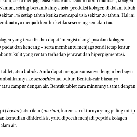
ulit, serta menjaga elastisitas kulit. Dalam tubuh manusia, kolagen
amun, seiring bertambahnya usia, produksi kolagen di dalam tubuh
kitar 1% setiap tahun ketika mencapai usia sekitar 20 tahun. Hal ini
embuatnya menjadi kendur ketika seseorang semakin tua.
lagen yang tersedia dan dapat ‘mengisi ulang’ pasokan kolagen
 padat dan kencang – serta membantu menjaga sendi tetap lentur
mbantu kulit yang rentan terhadap jerawat dan hiperpigmentasi.
r, tablet, atau bubuk. Anda dapat mengonsumsinya dengan berbagai
enambahkannya ke
smoothie
atau bubur. Bentuk-cair biasanya
 atau campur dengan air. Bentuk tablet cara minumnya sama dengan
pi (
bovine
) atau ikan (
marine
), karena strukturnya yang paling mirip
an kemudian dihidrolisis, yaitu dipecah menjadi peptida kolagen
alam air.