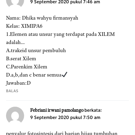
9 September 2020 pukul 7:46 am
Nama: Dhika wahyu firmansyah
Kelas: XIMIPA6
1.Elemen atau unsur yang terdapat pada XILEM
adalah…
A.trakeid unsur pembuluh
B.serat Xilem
C.Parenkim Xilem
D.a,b,dan c benar semua
Jawaban:D
BALAS
berkata:
Febriani irwani pamolango
9 September 2020 pukul 7:50 am
penyalur fotosintesis dari bagian hijau tumbuhan