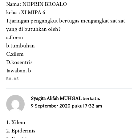
Nama: NOPRIN BROALO
kelas :XI MIPA 6
1.jaringan pengangkut bertugas mengangkat zat zat
yang di butuhkan oleh?
a.floem
b.tumbuhan
C.xilem
D.kosentris
Jawaban. b
BALAS
berkata:
Syagita Alifah MUHGAL
9 September 2020 pukul 7:32 am
1. Xilem
2. Epidermis