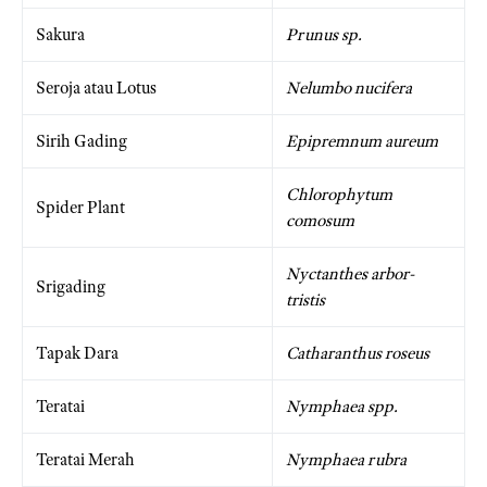
Sakura
Prunus sp.
Seroja atau Lotus
Nelumbo nucifera
Sirih Gading
Epipremnum aureum
Chlorophytum
Spider Plant
comosum
Nyctanthes arbor-
Srigading
tristis
Tapak Dara
Catharanthus roseus
Teratai
Nymphaea spp.
Teratai Merah
Nymphaea rubra