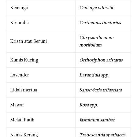
Kenanga
Cananga odorata
Kesumba
Carthamus tinctorius
Chrysanthemum
Krisan atau Seruni
morifolium
Kumis Kucing
Orthosiphon aristatus
Lavender
Lavandula spp.
Lidah mertua
Sansevieria trifasciata
Mawar
Rosa spp.
Melati Putih
Jasminum sambac
Nanas Kerang
Tradescantia spathacea