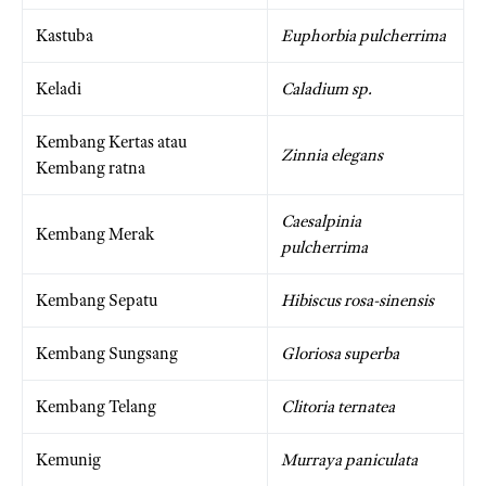
Kastuba
Euphorbia pulcherrima
Keladi
Caladium sp.
Kembang Kertas atau
Zinnia elegans
Kembang ratna
Caesalpinia
Kembang Merak
pulcherrima
Kembang Sepatu
Hibiscus rosa-sinensis
Kembang Sungsang
Gloriosa superba
Kembang Telang
Clitoria ternatea
Kemunig
Murraya paniculata