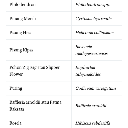
Philodendron
Philodendron spp.
Pinang Merah
Cyrtostachys renda
Pisang Hias
Heliconia collinsiana
Ravenala
Pisang Kipas
madagascariensis
Pohon Zig-zag atau Slipper
Euphorbia
Flower
tithymaloides
Puring
Codiaeum variegatum
Rafflesia arnoldii atau Patma
Rafflesia arnoldii
Raksasa
Rosela
Hibiscus sabdariffa