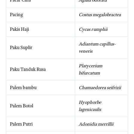
Pacing
Costus megalobractea
Pakis Haji
Cycas rumphii
Adiantum capillus-
Paku Suplir
veneris
Platycerium
Paku Tanduk Rusa
bifurcatum
Palem bambu
Chamaedorea seifrizii
Hyophorbe
Palem Botol
lagenicaulis
Palem Putri
Adonidia merrillii