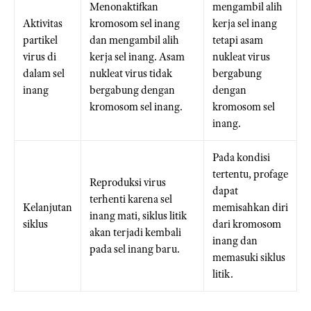
Menonaktifkan
mengambil alih
Aktivitas
kromosom sel inang
kerja sel inang
partikel
dan mengambil alih
tetapi asam
virus di
kerja sel inang. Asam
nukleat virus
dalam sel
nukleat virus tidak
bergabung
inang
bergabung dengan
dengan
kromosom sel inang.
kromosom sel
inang.
Pada kondisi
tertentu, profage
Reproduksi virus
dapat
terhenti karena sel
Kelanjutan
memisahkan diri
inang mati, siklus litik
siklus
dari kromosom
akan terjadi kembali
inang dan
pada sel inang baru.
memasuki siklus
litik.