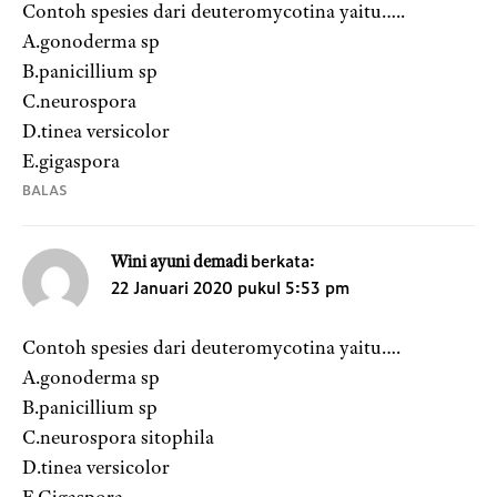
Contoh spesies dari deuteromycotina yaitu…..
A.gonoderma sp
B.panicillium sp
C.neurospora
D.tinea versicolor
E.gigaspora
BALAS
berkata:
Wini ayuni demadi
22 Januari 2020 pukul 5:53 pm
Contoh spesies dari deuteromycotina yaitu….
A.gonoderma sp
B.panicillium sp
C.neurospora sitophila
D.tinea versicolor
E.Gigaspora