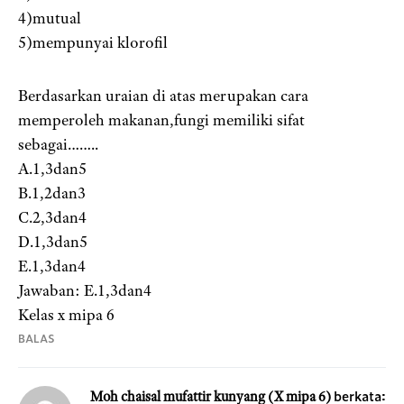
4)mutual
5)mempunyai klorofil
Berdasarkan uraian di atas merupakan cara
memperoleh makanan,fungi memiliki sifat
sebagai……..
A.1,3dan5
B.1,2dan3
C.2,3dan4
D.1,3dan5
E.1,3dan4
Jawaban: E.1,3dan4
Kelas x mipa 6
BALAS
berkata:
Moh chaisal mufattir kunyang (X mipa 6)