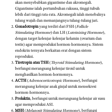
akan menyebabkan gigantisme dan akromegali.
Gigantisme ialah pertumbuhan raksasa, tinggi tubuh
lebih dari tinggi rata-rata. Akromegali ialah menebalnya
tulang wajah dan memanjangnya tulang-tulang jari.
Gonadotropin
yang terdiri dari FSH (
Follicle
Stimulating Hormone
) dan LH (
Luteinizing Hormone
),
dengan target kelenjar-kelenjar kelamin (ovarium dan
testis) agar memproduksi hormon-hormonnya. Sistem
endokrin ternyata berkaitan erat dengan sistem
reproduksi.
Tiretropin atau TSH
(
Thyroid Stimulating Hormone
),
berfungsi merangsang kelenjar tiroid untuk
menghasilkan hormon-hormonnya.
ACTH
(
Adrenocorticotropic Hormone
), berfungsi
merangsang kelenjar anak ginjal untuk mensekresi
hormon-hormonnya.
Prolaktin
, berfungsi untuk merangsang kelenjar air susu
agar memproduksi ASI.
MSH
(
Melanosit Stimulating Hormone
), berfungsi