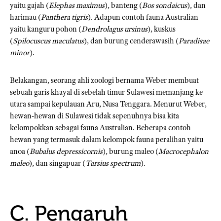
yaitu gajah (
Elephas maximus
), banteng (
Bos sondaicus
), dan
harimau (
Panthera tigris
). Adapun contoh fauna Australian
yaitu kanguru pohon (
Dendrolagus ursinus
), kuskus
(
Spilocuscus maculatus
), dan burung cenderawasih (
Paradisae
minor
).
Belakangan, seorang ahli zoologi bernama Weber membuat
sebuah garis khayal di sebelah timur Sulawesi memanjang ke
utara sampai kepulauan Aru, Nusa Tenggara. Menurut Weber,
hewan-hewan di Sulawesi tidak sepenuhnya bisa kita
kelompokkan sebagai fauna Australian. Beberapa contoh
hewan yang termasuk dalam kelompok fauna peralihan yaitu
anoa (
Bubalus depressicornis
), burung maleo (
Macrocephalon
maleo
), dan singapuar (
Tarsius spectrum
).
C. Pengaruh