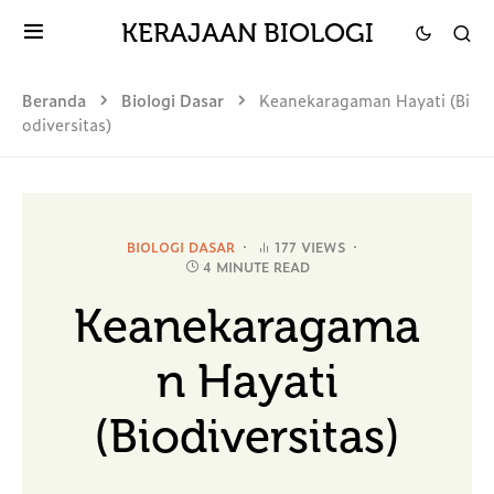
KERAJAAN BIOLOGI
Beranda
Biologi Dasar
Keanekaragaman Hayati (Bi
odiversitas)
BIOLOGI DASAR
177 VIEWS
4 MINUTE READ
Keanekaragama
n Hayati
(Biodiversitas)