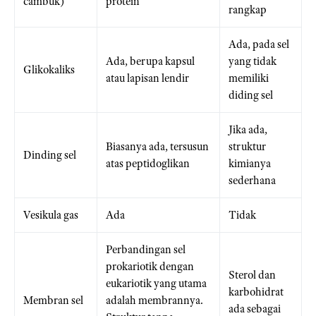
cambuk)
protein
rangkap
Ada, pada sel
Ada, berupa kapsul
yang tidak
Glikokaliks
atau lapisan lendir
memiliki
diding sel
Jika ada,
Biasanya ada, tersusun
struktur
Dinding sel
atas peptidoglikan
kimianya
sederhana
Vesikula gas
Ada
Tidak
Perbandingan sel
prokariotik dengan
Sterol dan
eukariotik yang utama
karbohidrat
Membran sel
adalah membrannya.
ada sebagai