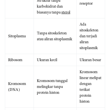
Struktur tanpa
reseptor
karbohidrat dan
biasanya tanpa
sterol
Ada
sitoskeleton
Tanpa sitoskeleton
Sitoplasma
dan terjadi
atau aliran sitoplasmik
aliran
sitoplasmik
Ribosom
Ukuran kecil
Ukuran besar
Kromosom
linear melipat
Kromosom tunggal
Kromosom
dengan
melingkar tanpa
(DNA)
terikat
protein histon
protein
histon