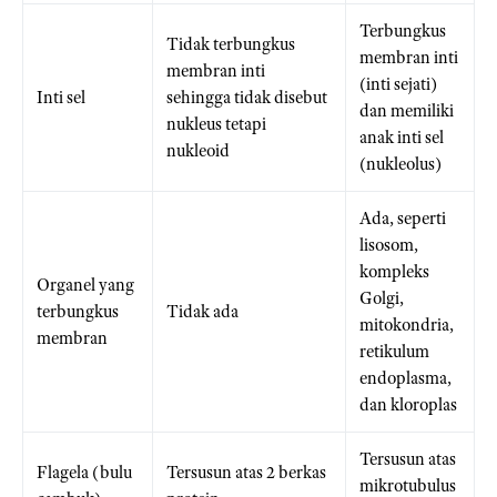
Terbungkus
Tidak terbungkus
membran inti
membran inti
(inti sejati)
Inti sel
sehingga tidak disebut
dan memiliki
nukleus tetapi
anak inti sel
nukleoid
(nukleolus)
Ada, seperti
lisosom,
kompleks
Organel yang
Golgi,
terbungkus
Tidak ada
mitokondria,
membran
retikulum
endoplasma,
dan kloroplas
Tersusun atas
Flagela (bulu
Tersusun atas 2 berkas
mikrotubulus