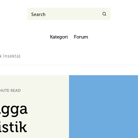
Kategori
Forum
k Insekta)
INUTE READ
ngga
stik