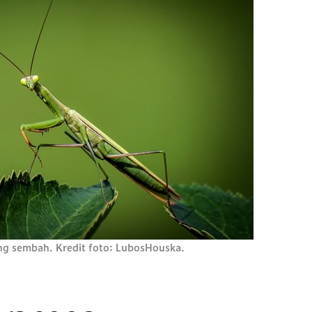
ng sembah. Kredit foto: LubosHouska.