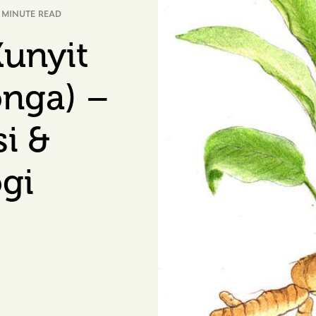
 MINUTE READ
unyit
nga) –
si &
gi